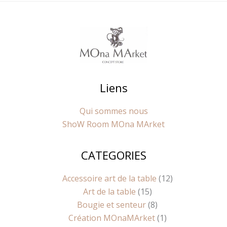
Liens
Qui sommes nous
ShoW Room MOna MArket
CATEGORIES
10
9
8
15
8
1
14
12
produits
produits
produits
produits
produits
produit
produits
produits
Accessoire art de la table
12
Art de la table
15
Bougie et senteur
8
Création MOnaMArket
1