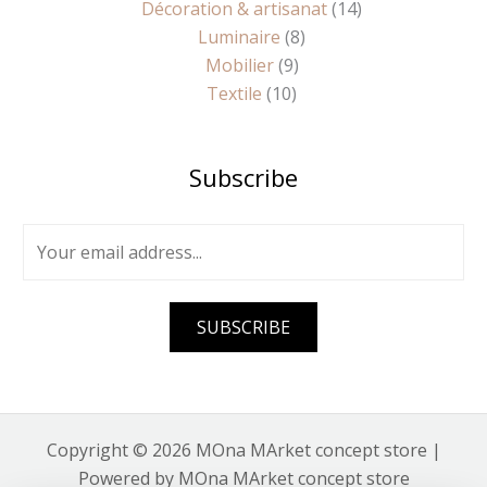
Décoration & artisanat
14
Luminaire
8
Mobilier
9
Textile
10
Subscribe
E
m
a
i
SUBSCRIBE
l
*
Copyright © 2026 MOna MArket concept store |
Powered by MOna MArket concept store