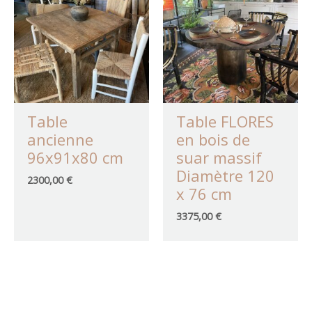
Table
Table FLORES
ancienne
en bois de
96x91x80 cm
suar massif
Diamètre 120
2300,00
€
x 76 cm
3375,00
€