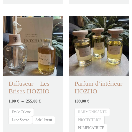
Plage
de
prix :
1,00 €
à
255,00 €
Diffuseur – Les
Parfum d’intérieur
Brises HOZHO
HOZHO
1,00
€
–
255,00
€
109,00
€
Etoile Céleste
HARMONISANTE
Lune Sacrée
Soleil Infini
PROTECTRICE
PURIFICATRICE