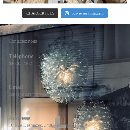
CHARGER PLUS
Suivre sur Instagram
Contactez nous
Téléphone
0467022367
Email
conceptstore@monamarket.com
Addresse
16 Rue Desmazes, 34000 Montpellier