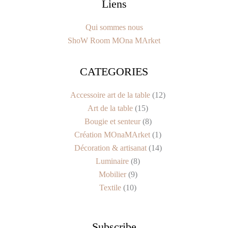
Liens
Qui sommes nous
ShoW Room MOna MArket
CATEGORIES
10
9
8
15
8
1
14
12
produits
produits
produits
produits
produits
produit
produits
produits
Accessoire art de la table
12
Art de la table
15
Bougie et senteur
8
Création MOnaMArket
1
Décoration & artisanat
14
Luminaire
8
Mobilier
9
Textile
10
Subscribe