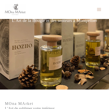
Aller
au
Bougie et senteur
contenu
L’Art de la Bougie et des senteurs à Montpellier
MOna MArket
L’Art de sublimer votre intérieur