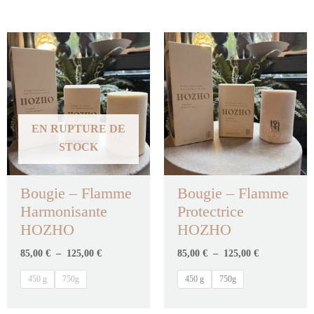
Plage
Plage
de
de
prix :
prix :
85,00 €
85,00 €
à
à
125,00 €
125,00 €
EN RUPTURE DE
STOCK
Bougie – Flamme
Bougie – Flamme
Harmonisante
Protectrice
HOZHO
HOZHO
85,00
€
–
125,00
€
85,00
€
–
125,00
€
450 g
750g
450 g
750g