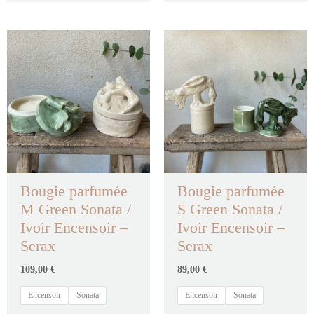
Bougie parfumée
Bougie parfumée
M Green Sonata /
S Green Sonata /
Ivoir Encensoir –
Ivoir Encensoir –
Serax
Serax
109,00
€
89,00
€
Encensoir
Sonata
Encensoir
Sonata