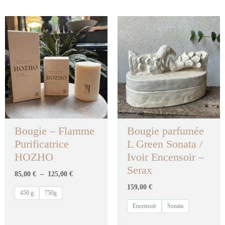
Plage
de
prix :
85,00 €
à
125,00 €
Bougie – Flamme
Bougie parfumée
Purificatrice
L Green Sonata /
HOZHO
Ivoir Encensoir –
Serax
85,00
€
–
125,00
€
159,00
€
450 g
750g
Encensoir
Sonata