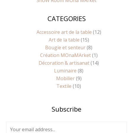
ShoW Room MOna MArket
CATEGORIES
10
9
8
15
8
1
14
12
produits
produits
produits
produits
produits
produit
produits
produits
Accessoire art de la table
12
Art de la table
15
Bougie et senteur
8
Création MOnaMArket
1
Décoration & artisanat
14
Luminaire
8
Mobilier
9
Textile
10
Subscribe
E