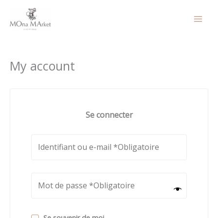
Aller
au
contenu
My account
Se connecter
Se souvenir de moi