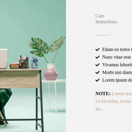
Care
Instructions
Etiam eu tortor
Nunc vitae erat
Vivamus loborti
Morbi nisi diam,
Lorem ipsum dol
NOTE:
Lorem ipsum
Ut elit tellus, luct
leo.