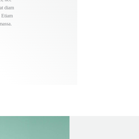
 at diam
t. Etiam
 massa.