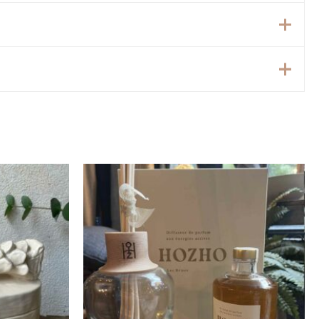
Plage
de
prix :
1,00 €
à
255,00 €