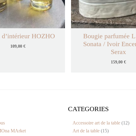
 d’intérieur HOZHO
Bougie parfumée L
Sonata / Ivoir Ence
109,00
€
Serax
159,00
€
CATEGORIES
10
9
8
15
8
1
14
12
produits
produits
produits
produits
produits
produi
produi
prod
ous
Accessoire art de la table
12
Ona MArket
Art de la table
15