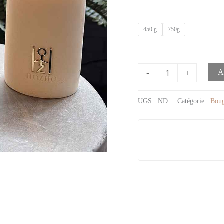
450 g
750g
-
+
A
UGS :
ND
Catégorie :
Boug