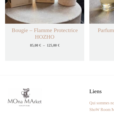
Bougie – Flamme Protectrice
Parfum
HOZHO
85,00
€
–
125,00
€
Liens
Qui sommes n
ShoW Room M