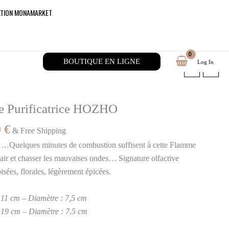
ATION MONAMARKET
BOUTIQUE EN LIGNE
Log In
Plage
/ Bougie – Flamme Purificatrice HOZHO
de
prix :
85,00 €
e Purificatrice HOZHO
à
0
€
& Free Shipping
125,00 €
 …Quelques minutes de combustion suffisent à cette Flamme
 l’air et chasser les mauvaises ondes… Signature olfactive
isées, florales, légèrement épicées.
 11 cm – Diamètre : 7,5 cm
 19 cm – Diamètre : 7.5 cm