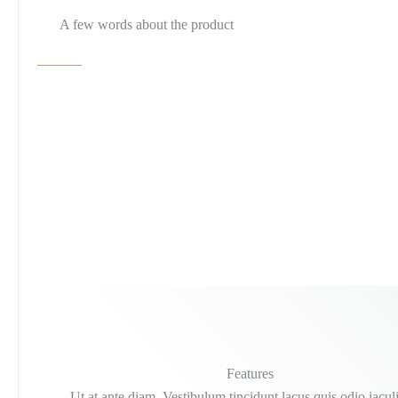
A few words about the product
Features
Ut at ante diam. Vestibulum tincidunt lacus quis odio iaculi