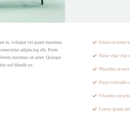
tum in, volutpat vel quam maximus
Etiam eu tortor 
onsectetur adipiscing elit. Proin
Nunc vitae erat s
r lorem maximus sit amet. Quisque
ttis sed blandit eu.
Phasellus ut orci
Fusce convallis 
Vivamus est urna
Lorem ipsum dolo