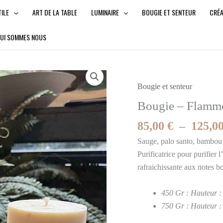
TILE
ART DE LA TABLE
LUMINAIRE
BOUGIE ET SENTEUR
CRÉ
UI SOMMES NOUS
quantité
Accueil
/
Bougie et senteur
de
Bougie et senteur
Bougie
Bougie – Flamm
-
Flamme
85,00
€
–
125,0
Purificatrice
Sauge, palo santo, bambou
HOZHO
Purificatrice pour purifier
rafraichissante aux notes bo
450 Gr : Hauteur :
750 Gr : Hauteur :