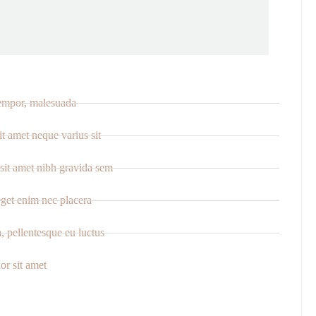
tempor, malesuada
it amet neque varius sit
 sit amet nibh gravida sem
eget enim nec placera
, pellentesque eu luctus
r sit amet