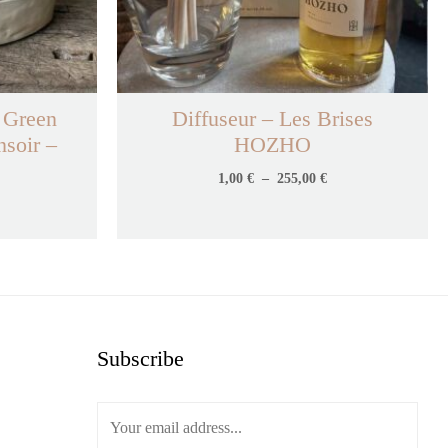
 Green
Diffuseur – Les Brises
nsoir –
HOZHO
1,00
€
–
255,00
€
Subscribe
t
ts
uits
E
m