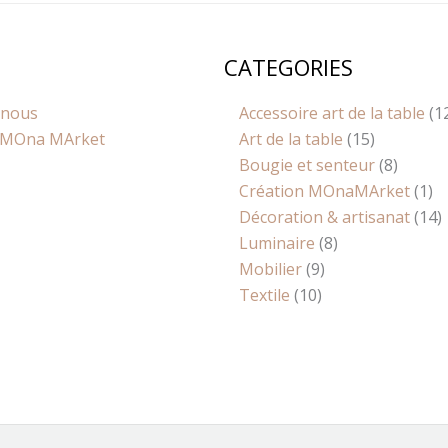
CATEGORIES
10
9
8
15
8
1
1
produits
produits
produits
produits
produit
pr
p
 nous
Accessoire art de la table
1
MOna MArket
Art de la table
15
Bougie et senteur
8
Création MOnaMArket
1
Décoration & artisanat
14
Luminaire
8
Mobilier
9
Textile
10