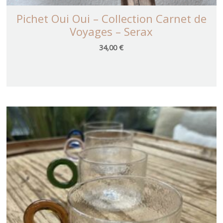
Pichet Oui Oui – Collection Carnet de
Voyages – Serax
34,00
€