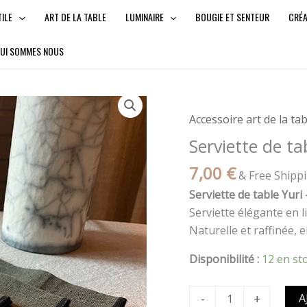
TILE
ART DE LA TABLE
LUMINAIRE
BOUGIE ET SENTEUR
CRÉ
UI SOMMES NOUS
quantité
Accueil
/
Textile
/ Serviett
de
Accessoire art de la tab
Serviette
Serviette de ta
de
table
7,00
€
& Free Shipp
Yuri
Serviette de table Yuri 
–
Serviette élégante en l
Kaki
Naturelle et raffinée, 
Disponibilité :
12 en st
-
+
A