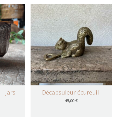
– Jars
Décapsuleur écureuil
45,00
€