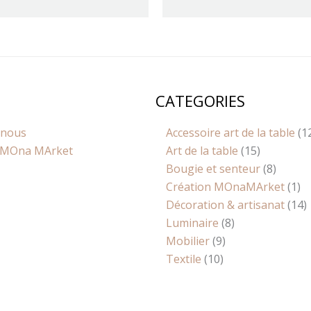
CATEGORIES
10
9
8
15
8
1
1
produits
produits
produits
produits
produit
pr
p
 nous
Accessoire art de la table
1
MOna MArket
Art de la table
15
Bougie et senteur
8
Création MOnaMArket
1
Décoration & artisanat
14
Luminaire
8
Mobilier
9
Textile
10