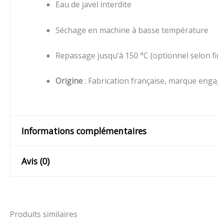
Eau de javel interdite
Séchage en machine à basse température
Repassage jusqu’à 150 °C (optionnel selon f
Origine
: Fabrication française, marque enga
Informations complémentaires
Avis (0)
Poids
,200 kg
taille
M, S
Il n’y a pas encore d’avis.
Produits similaires