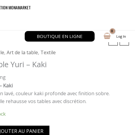
ATION MONAMARKET
BOUTIQUE EN LIGNE
Log In
e de table Yuri – Kaki
le
,
Art de la table
,
Textile
ble Yuri – Kaki
ing
– Kaki
in lavé, couleur kaki profonde avec finition sobre.
elle rehausse vos tables avec discrétion.
ock
JOUTER AU PANIER