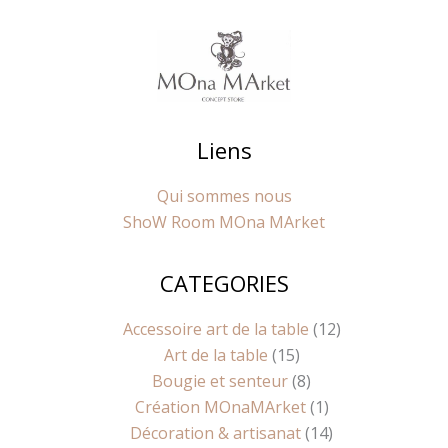
Liens
Qui sommes nous
ShoW Room MOna MArket
CATEGORIES
10
9
8
15
8
1
14
12
produits
produits
produits
produits
produits
produit
produits
produits
Accessoire art de la table
12
Art de la table
15
Bougie et senteur
8
Création MOnaMArket
1
Décoration & artisanat
14