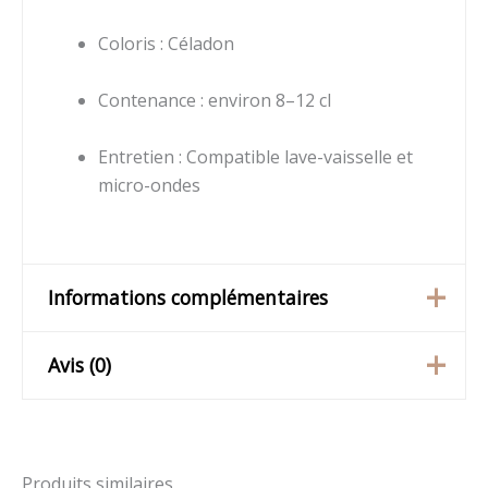
Coloris : Céladon
Contenance : environ 8–12 cl
Entretien : Compatible lave-vaisselle et
micro-ondes
Informations complémentaires
Avis (0)
Poids
0,2 kg
taille
M, S
Il n’y a pas encore d’avis.
Produits similaires