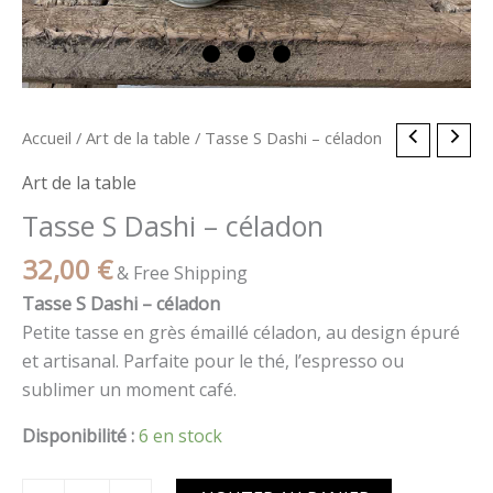
quantité
Accueil
/
Art de la table
/ Tasse S Dashi – céladon
de
Art de la table
Tasse
Tasse S Dashi – céladon
S
Dashi
32,00
€
& Free Shipping
–
Tasse S Dashi – céladon
céladon
Petite tasse en grès émaillé céladon, au design épuré
et artisanal. Parfaite pour le thé, l’espresso ou
sublimer un moment café.
Disponibilité :
6 en stock