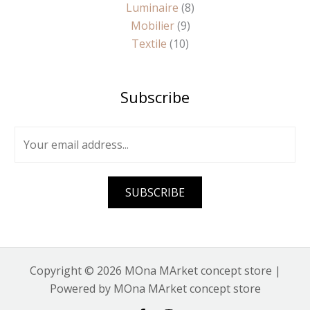
Luminaire
8
Mobilier
9
Textile
10
Subscribe
E
m
a
i
SUBSCRIBE
l
*
Copyright © 2026 MOna MArket concept store |
Powered by MOna MArket concept store