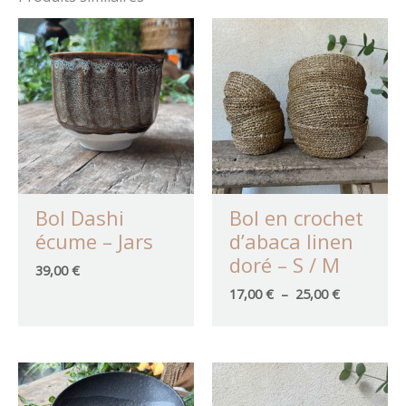
Soyez le premier à laisser
Plage
de
votre avis sur “Tasse S Dashi –
prix :
céladon”
17,00 €
à
Vous devez être
connecté
pour publier
25,00 €
un avis.
Bol Dashi
Bol en crochet
écume – Jars
d’abaca linen
doré – S / M
39,00
€
17,00
€
–
25,00
€