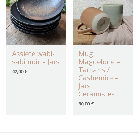
Assiete wabi-
Mug
sabi noir – Jars
Maguelone –
Tamaris /
42,00
€
Cashemire –
Jars
Céramistes
30,00
€