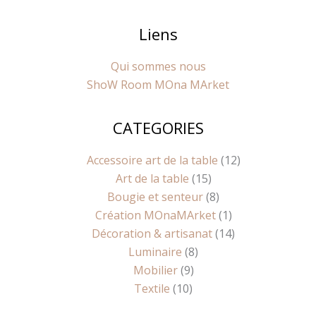
Liens
Qui sommes nous
ShoW Room MOna MArket
CATEGORIES
10
9
8
15
8
1
14
12
produits
produits
produits
produits
produits
produit
produits
produits
Accessoire art de la table
12
Art de la table
15
Bougie et senteur
8
Création MOnaMArket
1
Décoration & artisanat
14
Luminaire
8
Mobilier
9
Textile
10