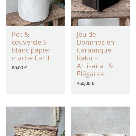
un avis.
Pot &
Jeu de
couvercle S
Dominos en
blanc papier
Céramique
maché Earth
Raku –
Artisanat &
85,00
€
Élégance
450,00
€