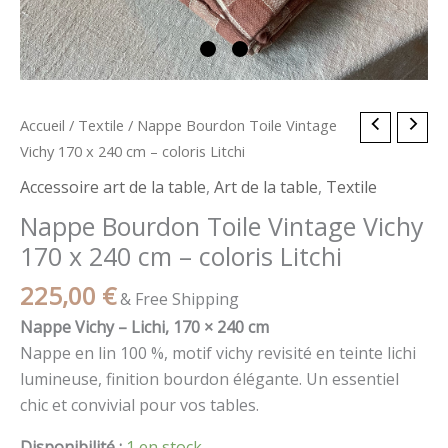
quantité
Accueil
/
Textile
/ Nappe Bourdon Toile Vintage
de
Vichy 170 x 240 cm – coloris Litchi
Nappe
Accessoire art de la table
,
Art de la table
,
Textile
Bourdon
Nappe Bourdon Toile Vintage Vichy
Toile
170 x 240 cm – coloris Litchi
Vintage
Vichy
225,00
€
& Free Shipping
170
Nappe Vichy – Lichi, 170 × 240 cm
x
Nappe en lin 100 %, motif vichy revisité en teinte lichi
240
lumineuse, finition bourdon élégante. Un essentiel
cm
chic et convivial pour vos tables.
-
coloris
Disponibilité :
1 en stock