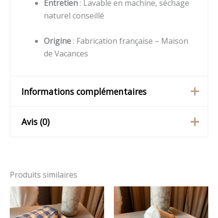
Entretien
: Lavable en machine, séchage
naturel conseillé
Origine
: Fabrication française – Maison
de Vacances
Informations complémentaires
Avis (0)
Poids
1,3 kg
taille
M, S
Il n’y a pas encore d’avis.
Produits similaires
Soyez le premier à laisser
votre avis sur “Nappe
Bourdon Toile Vintage Vichy